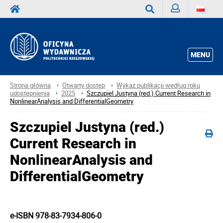
Zaloguj
Wyszukaj
MENU
Strona główna
Otwarty dostęp
Wykaz publikacji według roku
udostępnienia
2025
Szczupiel Justyna (red.) Current Research in
NonlinearAnalysis and DifferentialGeometry
Szczupiel Justyna (red.)
Current Research in
NonlinearAnalysis and
DifferentialGeometry
e-ISBN 978-83-7934-806-0