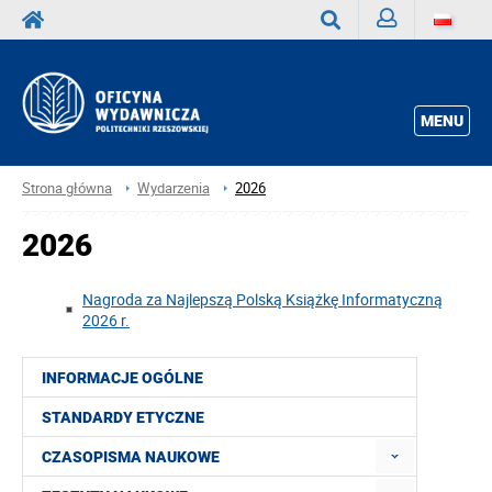
Zaloguj
Wyszukaj
MENU
Strona główna
Wydarzenia
2026
2026
Nagroda za Najlepszą Polską Książkę Informatyczną
2026 r.
INFORMACJE OGÓLNE
STANDARDY ETYCZNE
CZASOPISMA NAUKOWE