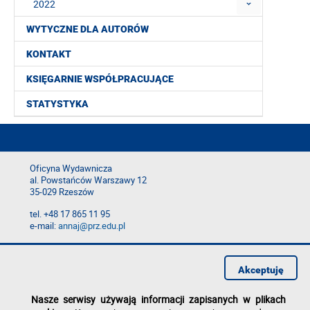
2022
WYTYCZNE DLA AUTORÓW
KONTAKT
KSIĘGARNIE WSPÓŁPRACUJĄCE
STATYSTYKA
Oficyna Wydawnicza
al. Powstańców Warszawy 12
35-029 Rzeszów
tel. +48 17 865 11 95
e-mail:
annaj@prz.edu.pl
Deklaracja dostępności
Polityka prywatności
Akceptuję
Zgłoś błąd na stronie
Nasze serwisy używają informacji zapisanych w plikach