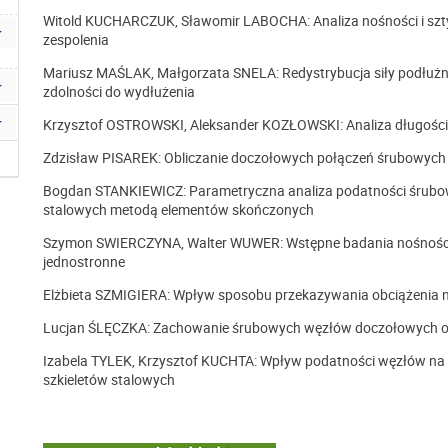
Witold KUCHARCZUK, Sławomir LABOCHA: Analiza nośności i szty
zespolenia
Mariusz MAŚLAK, Małgorzata SNELA: Redystrybucja siły podłużne
zdolności do wydłużenia
Krzysztof OSTROWSKI, Aleksander KOZŁOWSKI: Analiza długośc
Zdzisław PISAREK: Obliczanie doczołowych połączeń śrubowych
Bogdan STANKIEWICZ: Parametryczna analiza podatności śrub
stalowych metodą elementów skończonych
Szymon SWIERCZYNA, Walter WUWER: Wstępne badania nośności 
jednostronne
Elżbieta SZMIGIERA: Wpływ sposobu przekazywania obciążenia
Lucjan ŚLĘCZKA: Zachowanie śrubowych węzłów doczołowych o
Izabela TYLEK, Krzysztof KUCHTA: Wpływ podatności węzłów na p
szkieletów stalowych