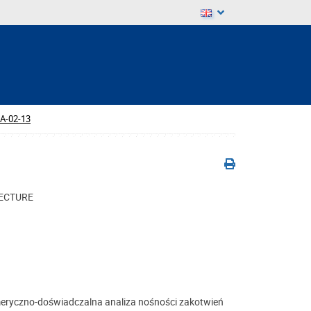
A-02-13
TECTURE
ryczno-doświadczalna analiza nośności zakotwień