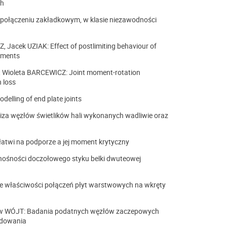
ch
połączeniu zakładkowym, w klasie niezawodności
 Jacek UZIAK: Effect of postlimiting behaviour of
riments
, Wioleta BARCEWICZ: Joint moment-rotation
n loss
lling of end plate joints
a węzłów świetlików hali wykonanych wadliwie oraz
twi na podporze a jej moment krytyczny
ośności doczołowego styku belki dwuteowej
 właściwości połączeń płyt warstwowych na wkręty
 WÓJT: Badania podatnych węzłów zaczepowych
adowania