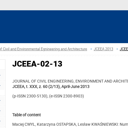
f Civil and Environmental Egnineering and Architecture
JCEEA 2013
JCEE
JCEEA-02-13
JOURNAL OF CIVIL ENGINEERING, ENVIRONMENT AND ARCHI
JCEEA, t. XXX, z. 60 (2/13), April-June 2013
(p-ISSN 2300-5130), (e-ISSN 2300-8903)
Table of content
Maciej CWYL, Katarzyna OSTAPSKA, Lesław KWAŚNIEWSKI: Nume