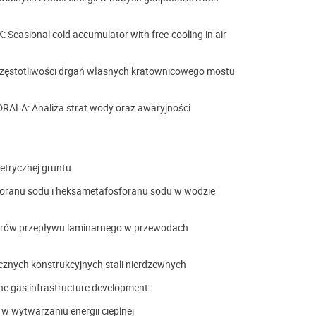
asional cold accumulator with free-cooling in air
ęstotliwości drgań własnych kratownicowego mostu
ALA: Analiza strat wody oraz awaryjności
h
etrycznej gruntu
oranu sodu i heksametafosforanu sodu w wodzie
rów przepływu laminarnego w przewodach
cznych konstrukcyjnych stali nierdzewnych
 gas infrastructure development
wytwarzaniu energii cieplnej