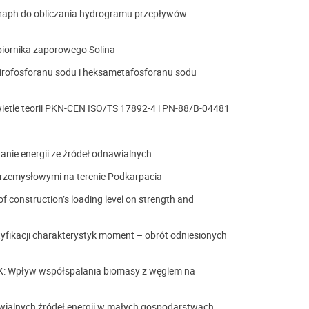
raph do obliczania hydrogramu przepływów
biornika zaporowego Solina
ofosforanu sodu i heksametafosforanu sodu
etle teorii PKN-CEN ISO/TS 17892-4 i PN-88/B-04481
ie energii ze źródeł odnawialnych
przemysłowymi na terenie Podkarpacia
construction’s loading level on strength and
fikacji charakterystyk moment – obrót odniesionych
 Wpływ współspalania biomasy z węglem na
alnych źródeł energii w małych gospodarstwach