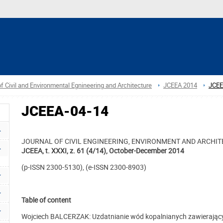
f Civil and Environmental Egnineering and Architecture
JCEEA 2014
JCEE
JCEEA-04-14
JOURNAL OF CIVIL ENGINEERING, ENVIRONMENT AND ARCHI
JCEEA, t. XXXI, z. 61 (4/14), October-December 2014
(p-ISSN 2300-5130), (e-ISSN 2300-8903)
Table of content
Wojciech BALCERZAK: Uzdatnianie wód kopalnianych zawierający