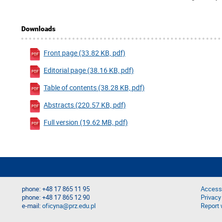
Downloads
Front page (33.82 KB, pdf)
Editorial page (38.16 KB, pdf)
Table of contents (38.28 KB, pdf)
Abstracts (220.57 KB, pdf)
Full version (19.62 MB, pdf)
phone: +48 17 865 11 95
Accessi
phone: +48 17 865 12 90
Privacy
e-mail:
oficyna@prz.edu.pl
Report 