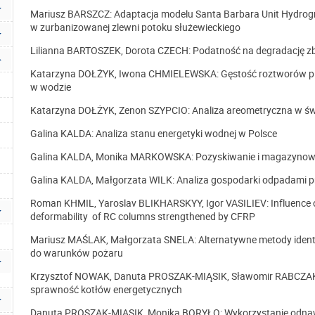
Mariusz BARSZCZ: Adaptacja modelu Santa Barbara Unit Hydrog
w zurbanizowanej zlewni potoku służewieckiego
Lilianna BARTOSZEK, Dorota CZECH: Podatność na degradację z
Katarzyna DOŁŻYK, Iwona CHMIELEWSKA: Gęstość roztworów pir
w wodzie
Katarzyna DOŁŻYK, Zenon SZYPCIO: Analiza areometryczna w świ
Galina KALDA: Analiza stanu energetyki wodnej w Polsce
Galina KALDA, Monika MARKOWSKA: Pozyskiwanie i magazynowan
Galina KALDA, Małgorzata WILK: Analiza gospodarki odpadami 
Roman KHMIL, Yaroslav BLIKHARSKYY, Igor VASILIEV: Influence of 
deformability of RC columns strengthened by CFRP
Mariusz MAŚLAK, Małgorzata SNELA: Alternatywne metody identy
do warunków pożaru
Krzysztof NOWAK, Danuta PROSZAK-MIĄSIK, Sławomir RABCZAK:
sprawność kotłów energetycznych
Danuta PROSZAK-MIĄSIK, Monika BORYŁO: Wykorzystanie odnawi