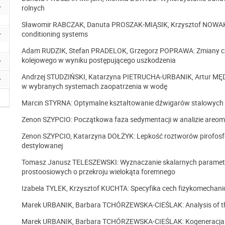
rolnych
Sławomir RABCZAK, Danuta PROSZAK-MIĄSIK, Krzysztof NOWAK: Se
conditioning systems
Adam RUDZIK, Stefan PRADELOK, Grzegorz POPRAWA: Zmiany cz
kolejowego w wyniku postępującego uszkodzenia
Andrzej STUDZIŃSKI, Katarzyna PIETRUCHA-URBANIK, Artur MĘDR
w wybranych systemach zaopatrzenia w wodę
Marcin STYRNA: Optymalne kształtowanie dźwigarów stalowyc
Zenon SZYPCIO: Początkowa faza sedymentacji w analizie areom
Zenon SZYPCIO, Katarzyna DOŁŻYK: Lepkość roztworów pirofosf
destylowanej
Tomasz Janusz TELESZEWSKI: Wyznaczanie skalarnych paramet
prostoosiowych o przekroju wielokąta foremnego
Izabela TYLEK, Krzysztof KUCHTA: Specyfika cech fizykomechani
Marek URBANIK, Barbara TCHÓRZEWSKA-CIEŚLAK: Analysis of the
Marek URBANIK, Barbara TCHÓRZEWSKA-CIEŚLAK: Kogeneracja w 