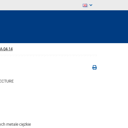
A-04-14
TECTURE
ch metale ciężkie