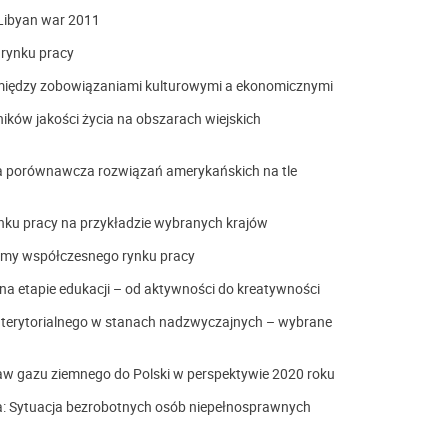
e Libyan war 2011
 rynku pracy
: między zobowiązaniami kulturowymi a ekonomicznymi
ków jakości życia na obszarach wiejskich
iza porównawcza rozwiązań amerykańskich na tle
nku pracy na przykładzie wybranych krajów
lemy współczesnego rynku pracy
 na etapie edukacji – od aktywności do kreatywności
 terytorialnego w stanach nadzwyczajnych – wybrane
staw gazu ziemnego do Polski w perspektywie 2020 roku
a: Sytuacja bezrobotnych osób niepełnosprawnych