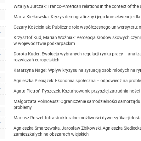
Witaliya Jurczak: Franco-American relations in the context of th
Marta Kiełkowska: Kryzys demograficzny i jego konsekwencje dla
Cezary Kościelniak: Publiczne role współczesnego uniwersytetu
Krzysztof Kud, Marian Woźniak: Percepcja środowiskowych czynni
w województwie podkarpackim
Dorota Kuder: Ewolucja wybranych regulacji rynku pracy – anal
rozwiązań europejskich
Katarzyna Nagel: Wpływ kryzysu na sytuację osób młodych na ry
Agnieszka Pieniążek: Ekonomia społeczna – odpowiedź na prob
Agata Pietroń-Pyszczek: Kształtowanie przyszłej zatrudnialności
Małgorzata Polinceusz: Ograniczenie samodzielności samorządu
problemy
Mariusz Ruszel: Infrastrukturalne możliwości dywersyfikacji do
Agnieszka Smarzewska, Jarosław Żbikowski, Agnieszka Siedleck
zamieszkałych na obszarach wiejskich