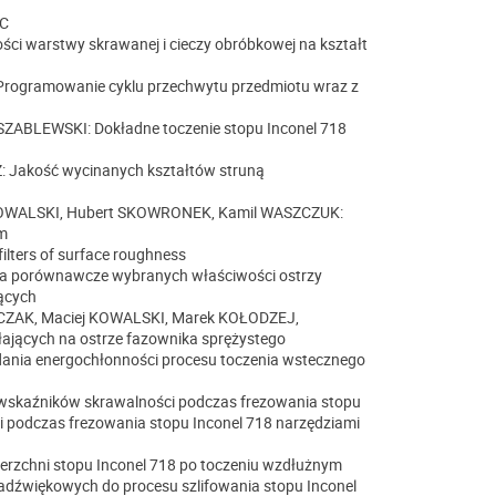
PC
ci warstwy skrawanej i cieczy obróbkowej na kształt
rogramowanie cyklu przechwytu przedmiotu wraz z
ZABLEWSKI: Dokładne toczenie stopu Inconel 718
Jakość wycinanych kształtów struną
KOWALSKI, Hubert SKOWRONEK, Kamil WASZCZUK:
ym
ters of surface roughness
a porównawcze wybranych właściwości ostrzy
nących
LCZAK, Maciej KOWALSKI, Marek KOŁODZEJ,
ających na ostrze fazownika sprężystego
nia energochłonności procesu toczenia wstecznego
wskaźników skrawalności podczas frezowania stopu
 podczas frezowania stopu Inconel 718 narzędziami
rzchni stopu Inconel 718 po toczeniu wzdłużnym
dźwiękowych do procesu szlifowania stopu Inconel