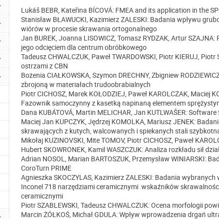
Lukáš BEBR, Kateřina BÍCOVÁ: FMEA and its application in the S
Stanisław BŁAWUCKI, Kazimierz ZALESKI: Badania wpływu gruboś
wiórów w procesie skrawania ortogonalnego
Jan BUREK, Joanna LISOWICZ, Tomasz RYDZAK, Artur SZAJNA: P
jego odcięciem dla centrum obróbkowego
Tadeusz CHWALCZUK, Paweł TWARDOWSKI, Piotr KIERUJ, Piotr S
ostrzami z CBN
Bożenia CIAŁKOWSKA, Szymon DRECHNY, Zbigniew RODZIEWICZ: 
zbrojoną w materiałach trudoobrabialnych
Piotr CICHOSZ, Marek KOŁODZIEJ, Paweł KAROLCZAK, Maciej 
Fazownik samoczynny z kasetką napinaną elementem sprężyst
Dana KUBÁTOVÁ, Martin MELICHAR, Jan KUTLWAŠER: Software fil
Maciej Jan KUPCZYK, Jędrzej KOMOLKA, Mariusz JENEK: Badani
skrawających z kutych, walcowanych i spiekanych stali szybkot
Mikołaj KUZINOVSKI, Mite TOMOV, Piotr CICHOSZ, Paweł KARO
Hubert SKOWRONEK, Kamil WASZCZUK: Analiza rozkładu sił dział
Adrian NOSOL, Marian BARTOSZUK, Przemysław WINIARSKI: Bada
CoroTurn PRIME
Agnieszka SKOCZYLAS, Kazimierz ZALESKI: Badania wybranych 
Inconel 718 narzędziami ceramicznymi wskaźników skrawalności
ceramicznymi
Piotr SZABLEWSKI, Tadeusz CHWALCZUK: Ocena morfologii powie
Marcin ŻÓŁKOŚ, Michał GDULA: Wpływ wprowadzenia drgań ultra