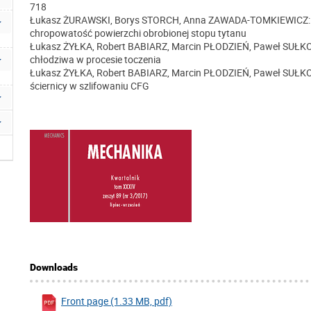
718
Łukasz ŻURAWSKI, Borys STORCH, Anna ZAWADA-TOMKIEWICZ: Ba
chropowatość powierzchi obrobionej stopu tytanu
Łukasz ŻYŁKA, Robert BABIARZ, Marcin PŁODZIEŃ, Paweł SUŁKO
chłodziwa w procesie toczenia
Łukasz ŻYŁKA, Robert BABIARZ, Marcin PŁODZIEŃ, Paweł SUŁKO
ściernicy w szlifowaniu CFG
Downloads
Front page (1.33 MB, pdf)