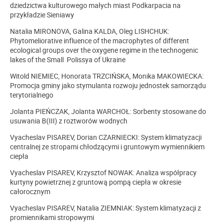
dziedzictwa kulturowego małych miast Podkarpacia na
przykładzie Sieniawy
Natalia MIRONOVA, Galina KALDA, Oleg LISHCHUK:
Phytomeliorative influence of the macrophytes of different
ecological groups over the oxygene regime in the technogenic
lakes of the Small Polissya of Ukraine
Witold NIEMIEC, Honorata TRZCIŃSKA, Monika MAKOWIECKA:
Promocja gminy jako stymulanta rozwoju jednostek samorządu
terytorialnego
Jolanta PIEŃCZAK, Jolanta WARCHOŁ: Sorbenty stosowane do
usuwania B(III) z roztworów wodnych
Vyacheslav PISAREV, Dorian CZARNIECKI: System klimatyzacji
centralnej ze stropami chłodzącymi i gruntowym wymiennikiem
ciepła
Vyacheslav PISAREV, Krzysztof NOWAK: Analiza współpracy
kurtyny powietrznej z gruntową pompą ciepła w okresie
całorocznym
Vyacheslav PISAREV, Natalia ZIEMNIAK: System klimatyzacji z
promiennikami stropowymi