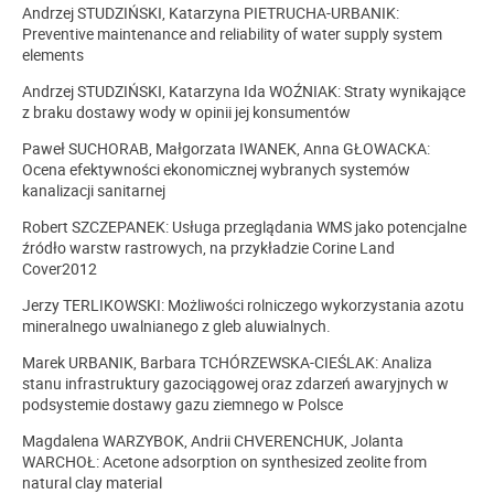
Andrzej STUDZIŃSKI, Katarzyna PIETRUCHA-URBANIK:
Preventive maintenance and reliability of water supply system
elements
Andrzej STUDZIŃSKI, Katarzyna Ida WOŹNIAK: Straty wynikające
z braku dostawy wody w opinii jej konsumentów
Paweł SUCHORAB, Małgorzata IWANEK, Anna GŁOWACKA:
Ocena efektywności ekonomicznej wybranych systemów
kanalizacji sanitarnej
Robert SZCZEPANEK: Usługa przeglądania WMS jako potencjalne
źródło warstw rastrowych, na przykładzie Corine Land
Cover2012
Jerzy TERLIKOWSKI: Możliwości rolniczego wykorzystania azotu
mineralnego uwalnianego z gleb aluwialnych.
Marek URBANIK, Barbara TCHÓRZEWSKA-CIEŚLAK: Analiza
stanu infrastruktury gazociągowej oraz zdarzeń awaryjnych w
podsystemie dostawy gazu ziemnego w Polsce
Magdalena WARZYBOK, Andrii CHVERENCHUK, Jolanta
WARCHOŁ: Acetone adsorption on synthesized zeolite from
natural clay material