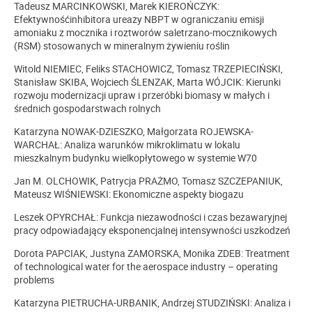
Tadeusz MARCINKOWSKI, Marek KIEROŃCZYK:
Efektywnośćinhibitora ureazy NBPT w ograniczaniu emisji
amoniaku z mocznika i roztworów saletrzano-mocznikowych
(RSM) stosowanych w mineralnym żywieniu roślin
Witold NIEMIEC, Feliks STACHOWICZ, Tomasz TRZEPIECIŃSKI,
Stanisław SKIBA, Wojciech ŚLENZAK, Marta WÓJCIK: Kierunki
rozwoju modernizacji upraw i przeróbki biomasy w małych i
średnich gospodarstwach rolnych
Katarzyna NOWAK-DZIESZKO, Małgorzata ROJEWSKA-
WARCHAŁ: Analiza warunków mikroklimatu w lokalu
mieszkalnym budynku wielkopłytowego w systemie W70
Jan M. OLCHOWIK, Patrycja PRAŻMO, Tomasz SZCZEPANIUK,
Mateusz WIŚNIEWSKI: Ekonomiczne aspekty biogazu
Leszek OPYRCHAŁ: Funkcja niezawodności i czas bezawaryjnej
pracy odpowiadający eksponencjalnej intensywności uszkodzeń
Dorota PAPCIAK, Justyna ZAMORSKA, Monika ZDEB: Treatment
of technological water for the aerospace industry – operating
problems
Katarzyna PIETRUCHA-URBANIK, Andrzej STUDZIŃSKI: Analiza i