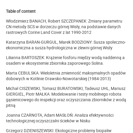
Table of content
Włodzimierz BANACH, Robert SZCZEPANEK: Zmiany parametru
CN metody SCS w dorzeczu górnej Wisły, na podstawie danych
rastrowych Corine Land Cover z lat 1990-2012
Katarzyna BARAN-GURGUL, Marek BODZIONY: Susza społeczno-
ekonomiczna a susza hydrologiczna w zlewni górnej Wisły
Lilianna BARTOSZEK: Krążenie fosforu między wodą naddenną a
osadem w ekosystemie zbiornika zaporowego Solina.
Marta CEBULSKA: Wieloletnia zmienność maksymalnych opadów
dobowych w Kotlinie Orawsko-Nowotarskiej (1984-2013)
Michał CISZEWSKI, Tomasz BURATOWSKI, Tadeusz UHL, Mariusz
GIERGIEL, Piotr MAŁKA: Modelowanie i testy mobilnego robota
gąsienicowego do inspekcji oraz oczyszczania zbiorników z wodą
pitną
Joanna CZARNOTA, Adam MASŁOŃ: Analiza efektywności
technologicznej oczyszczalni ścieków w Nisku
Grzegorz DZIENISZEWSKI: Ekologiczne problemy biopaliw