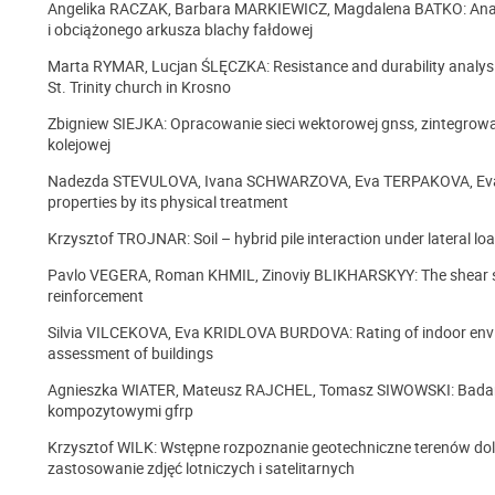
Angelika RACZAK, Barbara MARKIEWICZ, Magdalena BATKO: Anal
i obciążonego arkusza blachy fałdowej
Marta RYMAR, Lucjan ŚLĘCZKA: Resistance and durability analysis 
St. Trinity church in Krosno
Zbigniew SIEJKA: Opracowanie sieci wektorowej gnss, zintegrow
kolejowej
Nadezda STEVULOVA, Ivana SCHWARZOVA, Eva TERPAKOVA, Eva SI
properties by its physical treatment
Krzysztof TROJNAR: Soil – hybrid pile interaction under lateral lo
Pavlo VEGERA, Roman KHMIL, Zinoviy BLIKHARSKYY: The shear st
reinforcement
Silvia VILCEKOVA, Eva KRIDLOVA BURDOVA: Rating of indoor enviro
assessment of buildings
Agnieszka WIATER, Mateusz RAJCHEL, Tomasz SIWOWSKI: Badania
kompozytowymi gfrp
Krzysztof WILK: Wstępne rozpoznanie geotechniczne terenów dol
zastosowanie zdjęć lotniczych i satelitarnych