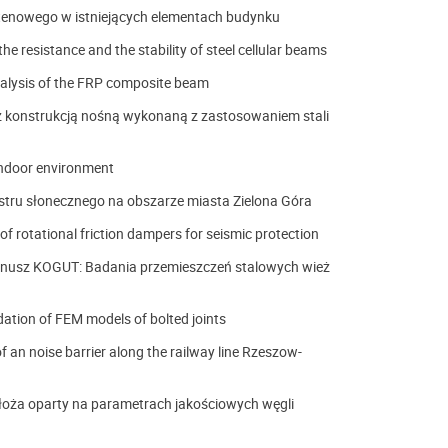
enowego w istniejących elementach budynku
resistance and the stability of steel cellular beams
lysis of the FRP composite beam
 konstrukcją nośną wykonaną z zastosowaniem stali
indoor environment
u słonecznego na obszarze miasta Zielona Góra
f rotational friction dampers for seismic protection
nusz KOGUT: Badania przemieszczeń stalowych wież
tion of FEM models of bolted joints
 an noise barrier along the railway line Rzeszow-
ża oparty na parametrach jakościowych węgli