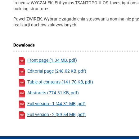
Ireneusz WYCZAŁEK, Efthymios TSANTOPOULOS: Investigations ove
building structures
Paweł ŻWIREK: Wybrane zagadnienia stosowania nominalnie płas
realizacji dachów zakrzywionych
Downloads
Front page (1.34 MB, pdf)
Editorial page (248.02 KB, pdf)
Table of contents (141.70 KB, pdf)
Abstracts (774.31 KB, pdf)
Full version - 1 (44.31 MB, pdf)
Full version - 2 (89.54 MB, pdf)