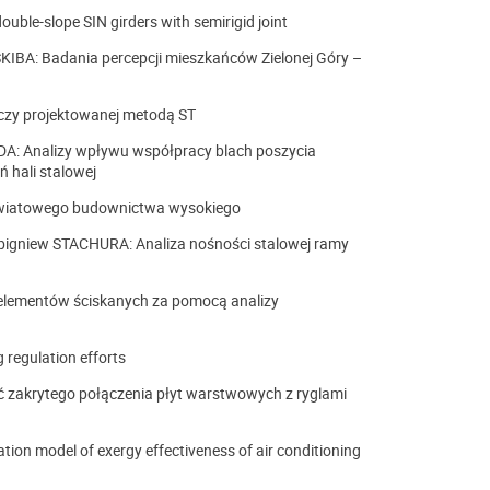
uble-slope SIN girders with semirigid joint
: Badania percepcji mieszkańców Zielonej Góry –
czy projektowanej metodą ST
A: Analizy wpływu współpracy blach poszycia
 hali stalowej
 światowego budownictwa wysokiego
gniew STACHURA: Analiza nośności stalowej ramy
elementów ściskanych za pomocą analizy
 regulation efforts
zakrytego połączenia płyt warstwowych z ryglami
on model of exergy effectiveness of air conditioning