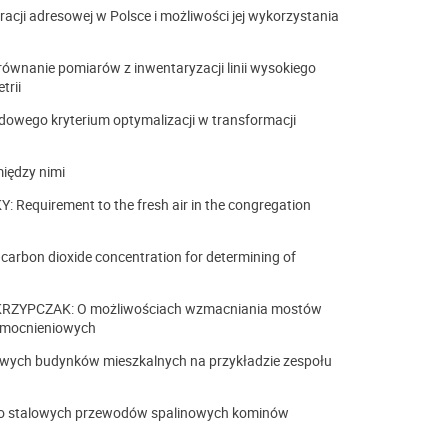
ji adresowej w Polsce i możliwości jej wykorzystania
nanie pomiarów z inwentaryzacji linii wysokiego
trii
wego kryterium optymalizacji w transformacji
między nimi
Requirement to the fresh air in the congregation
arbon dioxide concentration for determining of
KRZYPCZAK: O możliwościach wzmacniania mostów
wzmocnieniowych
ych budynków mieszkalnych na przykładzie zespołu
wo stalowych przewodów spalinowych kominów