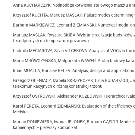
Anna KUCHARCZYK: Nośność zakotwienia stalowego masztu ant
Krzysztof KUCHTA, Mariusz MAŚLAK: Failure modes determining the 
Barbara MARKIEWICZ, Leonard ZIEMIAŃSKI: Numerical modal ana
Mariusz MAŚLAK, Ryszard SKIBA: Wybrane realizacje budynków z
frs odpornych na temperaturę pożarową
Ludmila MECIAROVA, Silvia VILCEKOVA: Analysis of VOCs in the 
Maria MRÓWCZYŃSKA, Małgorzata WAWER: Próba budowy katastr
Imad MUALLA, Borislav BELEV: Analysis, design and applications o
Grzegorz OLENIACZ, Izabela SKRZYPCZAK, Lidia BUDA-OŻÓG, Ja
telekomunikacyjnych o różnej konstrukcji trzonu
Krzysztof OSTROWSKI, Aleksander KOZŁOWSKI: Hierarchical valida
Karol PERETA, Leonard ZIEMIAŃSKI: Evaluation of the efficiency of
Medyka
Marian PONIEWIERA, Iwona JELONEK, Barbara GĄSIOR: Model zło
kamiennych – pierwszy komunikat