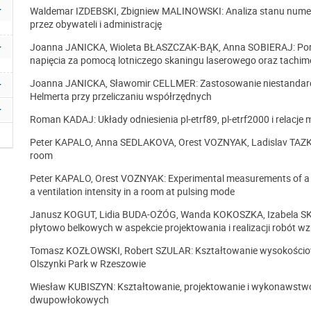
Waldemar IZDEBSKI, Zbigniew MALINOWSKI: Analiza stanu numerac
przez obywateli i administrację
Joanna JANICKA, Wioleta BŁASZCZAK-BĄK, Anna SOBIERAJ: Porów
napięcia za pomocą lotniczego skaningu laserowego oraz tachime
Joanna JANICKA, Sławomir CELLMER: Zastosowanie niestandardo
Helmerta przy przeliczaniu współrzędnych
Roman KADAJ: Układy odniesienia pl-etrf89, pl-etrf2000 i relacje 
Peter KAPALO, Anna SEDLAKOVA, Orest VOZNYAK, Ladislav TAZKY: 
room
Peter KAPALO, Orest VOZNYAK: Experimental measurements of a c
a ventilation intensity in a room at pulsing mode
Janusz KOGUT, Lidia BUDA-OŻÓG, Wanda KOKOSZKA, Izabela S
płytowo belkowych w aspekcie projektowania i realizacji robót 
Tomasz KOZŁOWSKI, Robert SZULAR: Kształtowanie wysokościow
Olszynki Park w Rzeszowie
Wiesław KUBISZYN: Kształtowanie, projektowanie i wykonawst
dwupowłokowych