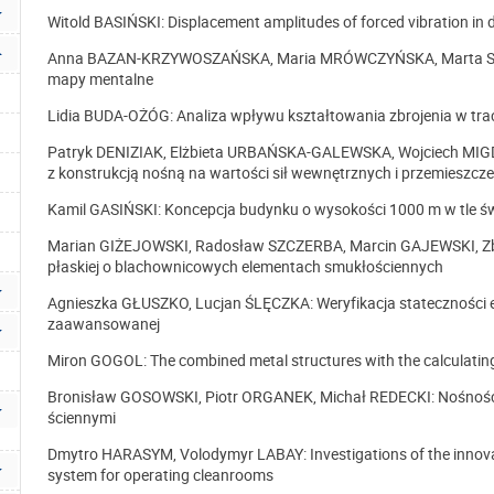
Witold BASIŃSKI: Displacement amplitudes of forced vibration in do
Anna BAZAN-KRZYWOSZAŃSKA, Maria MRÓWCZYŃSKA, Marta SKIBA
mapy mentalne
Lidia BUDA-OŻÓG: Analiza wpływu kształtowania zbrojenia w tra
Patryk DENIZIAK, Elżbieta URBAŃSKA-GALEWSKA, Wojciech MIGD
z konstrukcją nośną na wartości sił wewnętrznych i przemieszczeń
Kamil GASIŃSKI: Koncepcja budynku o wysokości 1000 m w tle
Marian GIŻEJOWSKI, Radosław SZCZERBA, Marcin GAJEWSKI, Zbi
płaskiej o blachownicowych elementach smukłościennych
Agnieszka GŁUSZKO, Lucjan ŚLĘCZKA: Weryfikacja stateczności 
zaawansowanej
Miron GOGOL: The combined metal structures with the calculating
Bronisław GOSOWSKI, Piotr ORGANEK, Michał REDECKI: Nośność 
ściennymi
Dmytro HARASYM, Volodymyr LABAY: Investigations of the innovati
system for operating cleanrooms