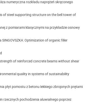
iza numeryczna rozkładu naprężeń skręconego
of steel supporting structure on the bell tower of
anej z pomiarami klasycznymi na przykładzie osnowy
NGOVSZKA: Optimization of organic filler
ad
rength of reinforced concrete beams without shear
nmental quality in systems of sustainability
 płyt pomostu z betonu lekkiego zbrojonych prętami
in rzecznych pochodzenia aluwialnego poprzez