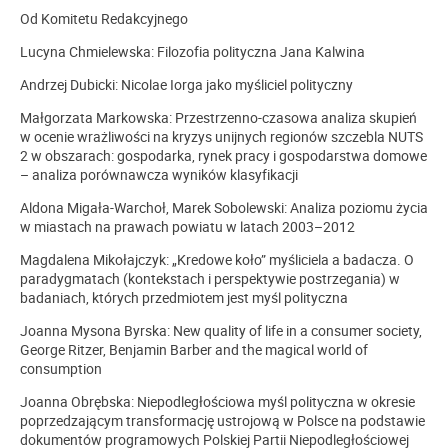
Od Komitetu Redakcyjnego
Lucyna Chmielewska: Filozofia polityczna Jana Kalwina
Andrzej Dubicki: Nicolae Iorga jako myśliciel polityczny
Małgorzata Markowska: Przestrzenno-czasowa analiza skupień
w ocenie wrażliwości na kryzys unijnych regionów szczebla NUTS
2 w obszarach: gospodarka, rynek pracy i gospodarstwa domowe
– analiza porównawcza wyników klasyfikacji
Aldona Migała-Warchoł, Marek Sobolewski: Analiza poziomu życia
w miastach na prawach powiatu w latach 2003–2012
Magdalena Mikołajczyk: „Kredowe koło” myśliciela a badacza. O
paradygmatach (kontekstach i perspektywie postrzegania) w
badaniach, których przedmiotem jest myśl polityczna
Joanna Mysona Byrska: New quality of life in a consumer society,
George Ritzer, Benjamin Barber and the magical world of
consumption
Joanna Obrębska: Niepodległościowa myśl polityczna w okresie
poprzedzającym transformację ustrojową w Polsce na podstawie
dokumentów programowych Polskiej Partii Niepodległościowej