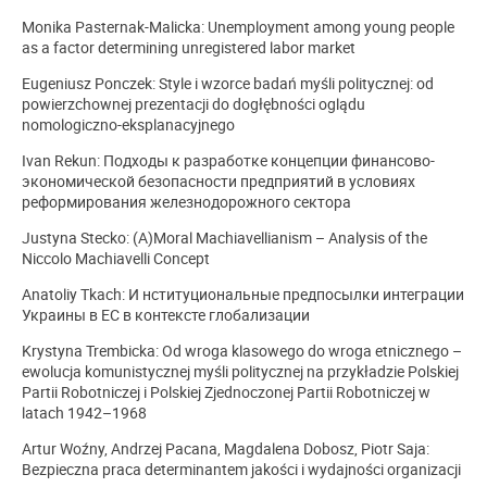
Monika Pasternak-Malicka: Unemployment among young people
as a factor determining unregistered labor market
Eugeniusz Ponczek: Style i wzorce badań myśli politycznej: od
powierzchownej prezentacji do dogłębności oglądu
nomologiczno-eksplanacyjnego
Ivan Rekun: Пoдходы к разработке концепции финансово-
экономической безопасности предприятий в условиях
реформирования железнодорожного сектора
Justyna Stecko: (A)Moral Machiavellianism – Analysis of the
Niccolo Machiavelli Concept
Anatoliy Tkach: И нституциональные предпосылки интеграции
Украины в ЕС в контексте глобализации
Krystyna Trembicka: Od wroga klasowego do wroga etnicznego –
ewolucja komunistycznej myśli politycznej na przykładzie Polskiej
Partii Robotniczej i Polskiej Zjednoczonej Partii Robotniczej w
latach 1942–1968
Artur Woźny, Andrzej Pacana, Magdalena Dobosz, Piotr Saja:
Bezpieczna praca determinantem jakości i wydajności organizacji